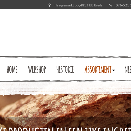
Haagsemarkt 33, 4813 BB Breda
076-521 
HOME
WEBSHOP
HISTORIE
ASSORTIMENT
NI