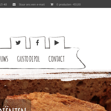
13 40
Stuur ons een e-mail
0 producten -
€
0,00
EUWS
GUSTO DI POL
CONTACT