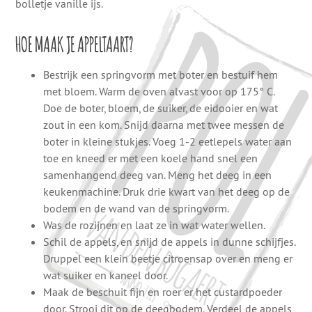
bolletje vanille ijs.
HOE MAAK JE APPELTAART?
Bestrijk een springvorm met boter en bestuif hem
met bloem. Warm de oven alvast voor op 175° C.
Doe de boter, bloem, de suiker, de eidooier en wat
zout in een kom. Snijd daarna met twee messen de
boter in kleine stukjes. Voeg 1-2 eetlepels water aan
toe en kneed er met een koele hand snel een
samenhangend deeg van. Meng het deeg in een
keukenmachine. Druk drie kwart van het deeg op de
bodem en de wand van de springvorm.
Was de rozijnen en laat ze in wat water wellen.
Schil de appels, en snijd de appels in dunne schijfjes.
Druppel een klein beetje citroensap over en meng er
wat suiker en kaneel door.
Maak de beschuit fijn en roer er het custardpoeder
door. Strooi dit op de deegbodem. Verdeel de appels