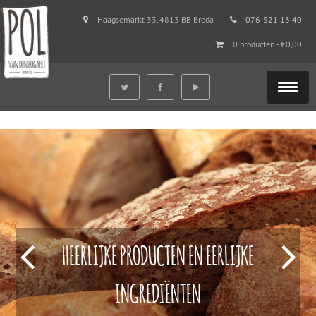
Haagsemarkt 33, 4813 BB Breda
076-521 13 40
0 producten -
€
0,00
HEERLIJKE PRODUCTEN EN EERLIJKE
INGREDIËNTEN