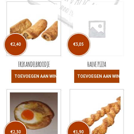
€
2,40
€
3,05
FRIKANDELBROODJE
HALVE PIZZA
TOEVOEGEN AAN WINKELWAGEN
TOEVOEGEN AAN WINKELW
€
2,30
€
1,90