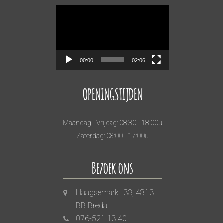
Videospeler
00:00
02:06
OPENINGSTIJDEN
Maandag - Vrijdag: 08:30 - 18:00u
Zaterdag: 08:00 - 17:00u
Bezoek ons
Haagsemarkt 33, 4813
BB Breda
076-521 13 40