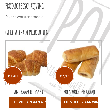
PRODUCTBESCHRIJVING
Pikant worstenbroodje
GERELATEERDE PRODUCTEN
€
2,40
€
2,15
HAM-KAASCROISSANT
POL’S WORSTENBROODJE
TOEVOEGEN AAN WINKELWAGEN
TOEVOEGEN AAN WINKELW