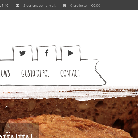
13 40
Stuur ons een e-mail
0 producten -
€
0,00
EUWS
GUSTO DI POL
CONTACT