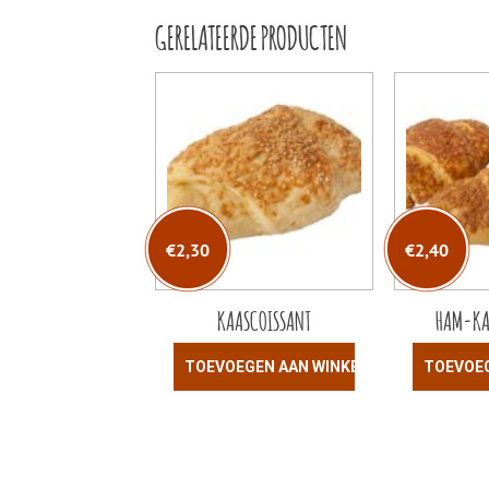
GERELATEERDE PRODUCTEN
€
2,30
€
2,40
KAASCOISSANT
HAM-KA
TOEVOEGEN AAN WINKELWAGEN
TOEVOE