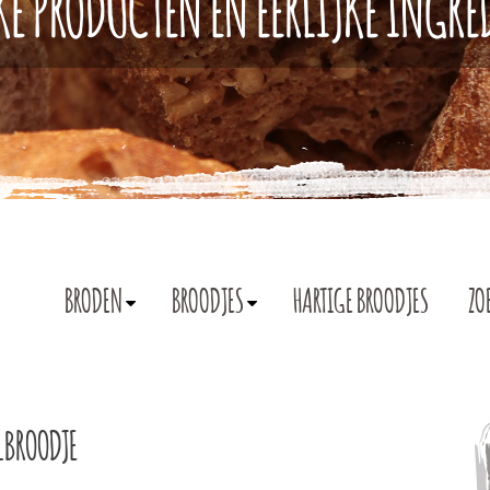
KE PRODUCTEN EN EERLIJKE INGR
BRODEN
BROODJES
HARTIGE BROODJES
ZO
LBROODJE