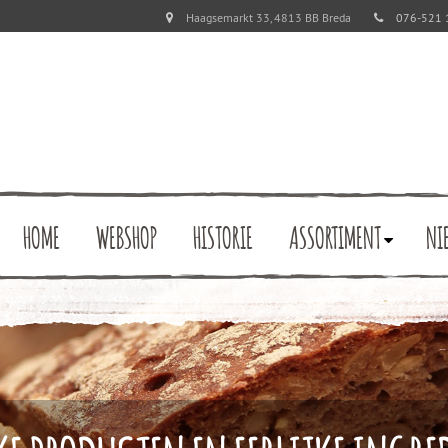
Haagsemarkt 33, 4813 BB Breda
076-521 
HOME
WEBSHOP
HISTORIE
ASSORTIMENT
NI