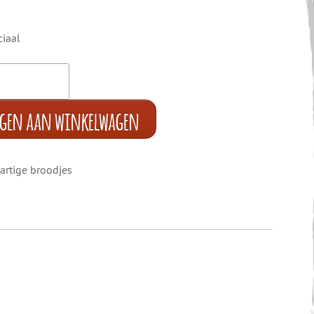
ciaal
egen aan winkelwagen
artige broodjes