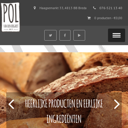
Haagsemarkt 33, 4813 BB Breda
076-521 13 40
0 producten -
€
0,00
HEERLIJKE PRODUCTEN EN EERLIJKE
INGREDIËNTEN