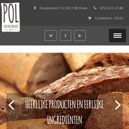
Haagsemarkt 33, 4813 BB Breda
076-521 13 40
0 producten -
€
0,00
HEERLIJKE PRODUCTEN EN EERLIJKE
INGREDIËNTEN