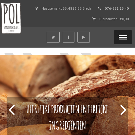
Haagsemarkt 33, 4813 BB Breda
076-521 13 40
0 producten -
€
0,00
HEERLIJKE PRODUCTEN EN EERLIJKE
INGREDIËNTEN