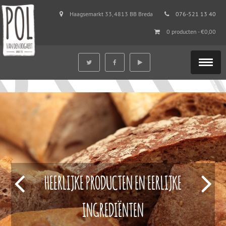
Haagsemarkt 33, 4813 BB Breda
076-521 13 40
0 producten -
€
0,00
HEERLIJKE PRODUCTEN EN EERLIJKE
INGREDIËNTEN