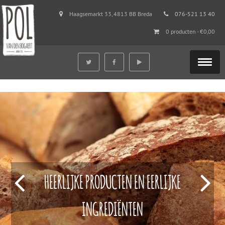
Haagsemarkt 33, 4813 BB Breda
076-521 13 40
0 producten -
€
0,00
HEERLIJKE PRODUCTEN EN EERLIJKE
INGREDIËNTEN