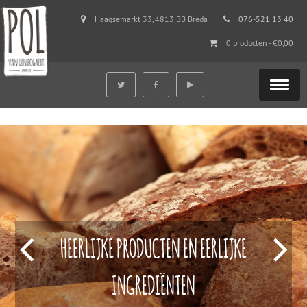
Haagsemarkt 33, 4813 BB Breda
076-521 13 40
0 producten -
€
0,00
HEERLIJKE PRODUCTEN EN EERLIJKE
INGREDIËNTEN