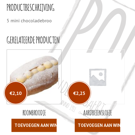
PRODUCTBESCHRIJVING
5 mini chocoladebroo
GERELATEERDE PRODUCTEN
€
2,10
€
2,25
ROOMBROODJE
AARDBEIENSLOFJE
TOEVOEGEN AAN WINKELWAGEN
TOEVOEGEN AAN WINKELW