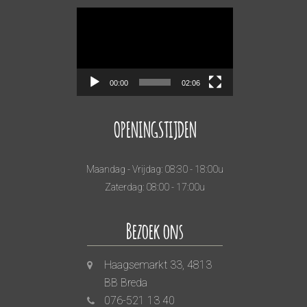
Videospeler
00:00
02:06
OPENINGSTIJDEN
Maandag - Vrijdag: 08:30 - 18:00u
Zaterdag: 08:00 - 17:00u
Bezoek ons
Haagsemarkt 33, 4813
BB Breda
076-521 13 40