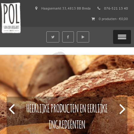
Haagsemarkt 33, 4813 BB Breda
076-521 13 40
0 producten -
€
0,00
HEERLIJKE PRODUCTEN EN EERLIJKE
INGREDIËNTEN