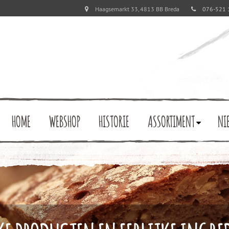
Haagsemarkt 33, 4813 BB Breda
076-521 
HOME
WEBSHOP
HISTORIE
ASSORTIMENT
NI