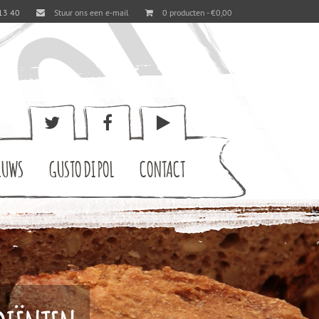
13 40
Stuur ons een e-mail
0 producten -
€
0,00
EUWS
GUSTO DI POL
CONTACT