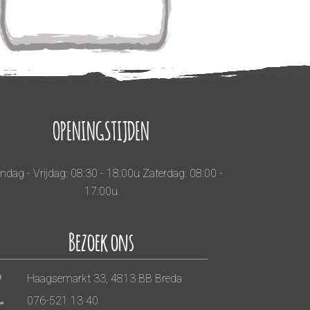
OPENINGSTIJDEN
dag - Vrijdag: 08:30 - 18:00u Zaterdag: 08:00 -
17:00u
Bezoek ons
Haagsemarkt 33, 4813 BB Breda
076-521 13 40