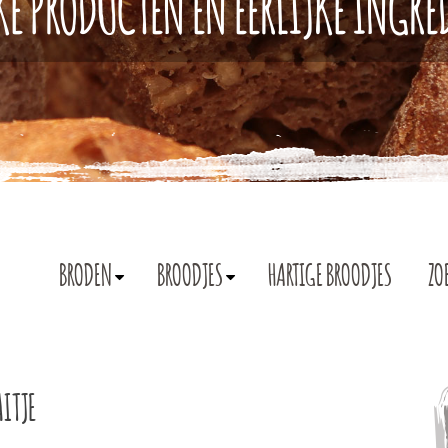
KE PRODUCTEN EN EERLIJKE INGR
BRODEN
BROODJES
HARTIGE BROODJES
ZO
ITJE