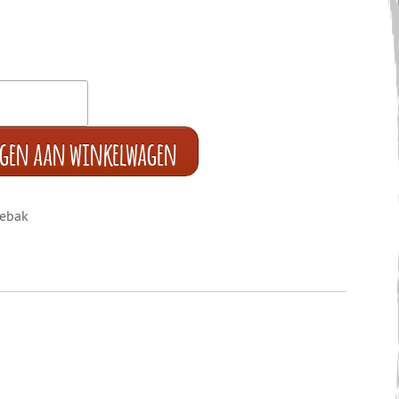
egen aan winkelwagen
ebak