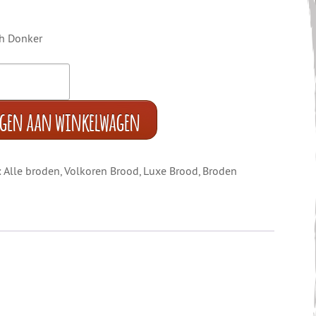
ch Donker
egen aan winkelwagen
:
Alle broden
,
Volkoren Brood
,
Luxe Brood
,
Broden