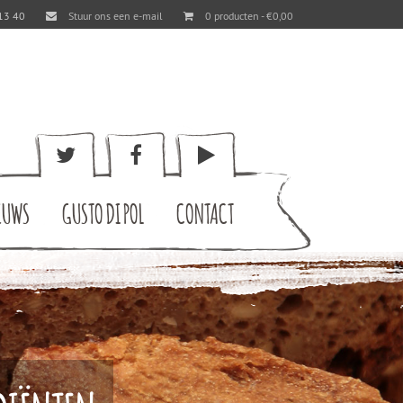
13 40
Stuur ons een e-mail
0 producten -
€
0,00
EUWS
GUSTO DI POL
CONTACT