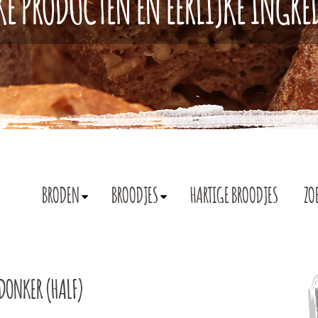
KE PRODUCTEN EN EERLIJKE INGR
BRODEN
BROODJES
HARTIGE BROODJES
ZO
DONKER (HALF)