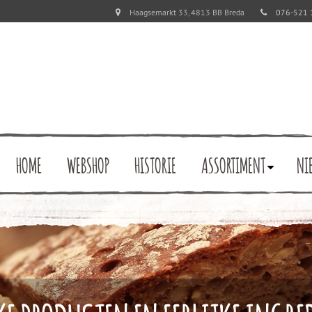
Haagsemarkt 33, 4813 BB Breda
076-521 
HOME
WEBSHOP
HISTORIE
ASSORTIMENT
NI