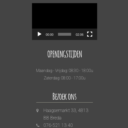
Videospeler
00:00
02:06
OPENINGSTIJDEN
Maandag - Vrijdag: 08:30 - 18:00u
Zaterdag: 08:00 - 17:00u
Bezoek ons
Haagsemarkt 33, 4813
BB Breda
076-521 13 40