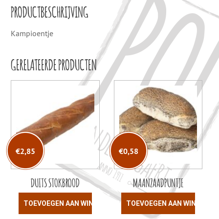
PRODUCTBESCHRIJVING
Kampioentje
GERELATEERDE PRODUCTEN
€
2,85
€
0,58
DUITS STOKBROOD
MAANZAADPUNTJE
TOEVOEGEN AAN WINKELWAGEN
TOEVOEGEN AAN WINKELW