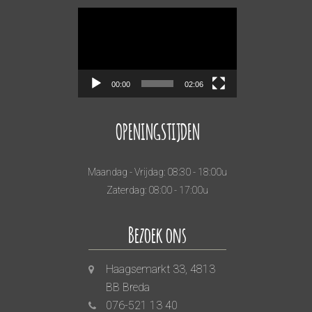
Videospeler
00:00
02:06
OPENINGSTIJDEN
Maandag - Vrijdag: 08:30 - 18:00u
Zaterdag: 08:00 - 17:00u
Bezoek ons
Haagsemarkt 33, 4813
BB Breda
076-521 13 40