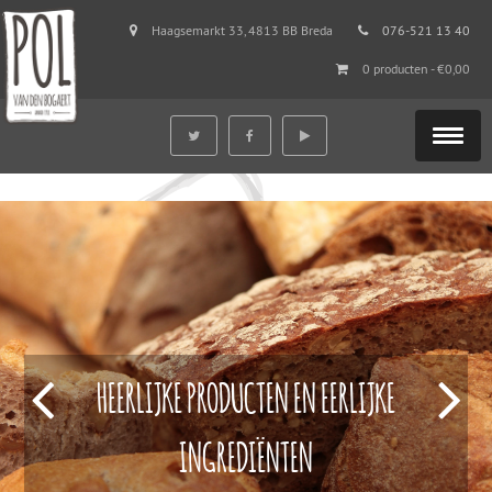
Haagsemarkt 33, 4813 BB Breda
076-521 13 40
0 producten -
€
0,00
HEERLIJKE PRODUCTEN EN EERLIJKE
INGREDIËNTEN