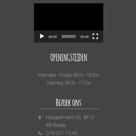
Videospeler
00:00
02:06
OPENINGSTIJDEN
Maandag - Vrijdag: 08:30 - 18:00u
Zaterdag: 08:00 - 17:00u
Bezoek ons
Haagsemarkt 33, 4813
BB Breda
076-521 13 40