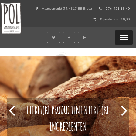
Haagsemarkt 33, 4813 BB Breda
076-521 13 40
0 producten -
€
0,00
HEERLIJKE PRODUCTEN EN EERLIJKE
INGREDIËNTEN