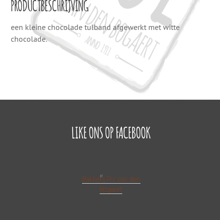
PRODUCTBESCHRIJVING
een kleine chocolade tulband afgewerkt met witte
chocolade.
LIKE ONS OP FACEBOOK
Bakkerij Pol van den
Bogaert