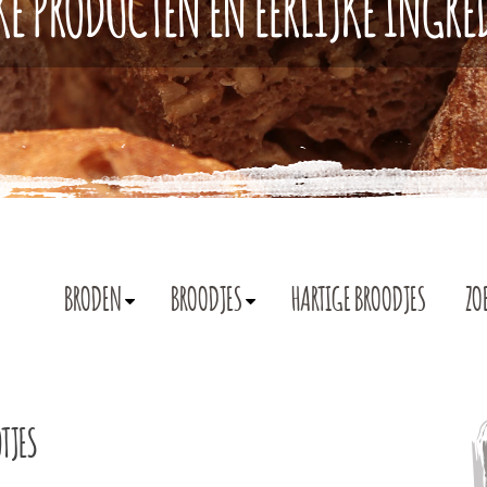
KE PRODUCTEN EN EERLIJKE INGR
BRODEN
BROODJES
HARTIGE BROODJES
ZO
TJES