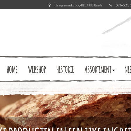
Haagsemarkt 33, 4813 BB Breda
076-521 
HOME
WEBSHOP
HISTORIE
ASSORTIMENT
NI