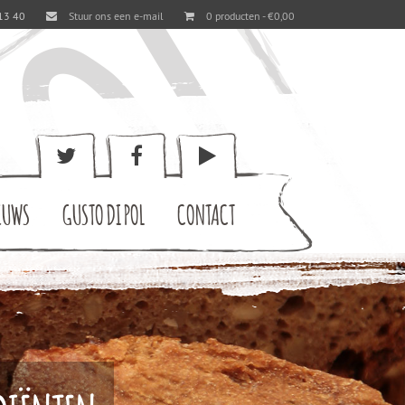
13 40
Stuur ons een e-mail
0 producten -
€
0,00
EUWS
GUSTO DI POL
CONTACT