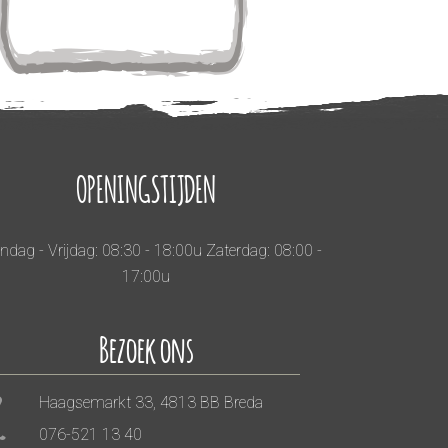
OPENINGSTIJDEN
dag - Vrijdag: 08:30 - 18:00u Zaterdag: 08:00 -
17:00u
Bezoek ons
Haagsemarkt 33, 4813 BB Breda
076-521 13 40