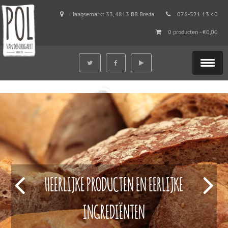
Haagsemarkt 33, 4813 BB Breda
076-521 13 40
0 producten -
€
0,00
HEERLIJKE PRODUCTEN EN EERLIJKE
INGREDIËNTEN