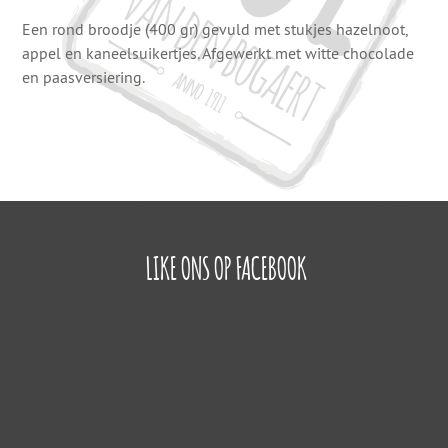
Een rond broodje (400 gr) gevuld met stukjes hazelnoot,
appel en kaneelsuikertjes. Afgewerkt met witte chocolade
en paasversiering.
LIKE ONS OP FACEBOOK