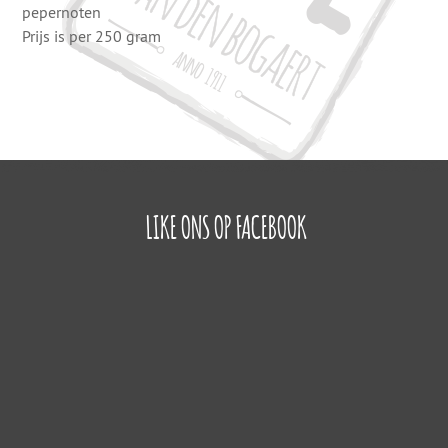
pepernoten
Prijs is per 250 gram
LIKE ONS OP FACEBOOK