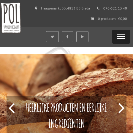
Haagsemarkt 33, 4813 BB Breda
076-521 13 40
0 producten -
€
0,00
HEERLIJKE PRODUCTEN EN EERLIJKE
INGREDIËNTEN