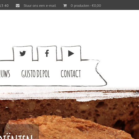
13 40
Stuur ons een e-mail
0 producten -
€
0,00
EUWS
GUSTO DI POL
CONTACT