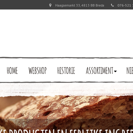
Haagsemarkt 33, 4813 BB Breda
076-521 
HOME
WEBSHOP
HISTORIE
ASSORTIMENT
NI