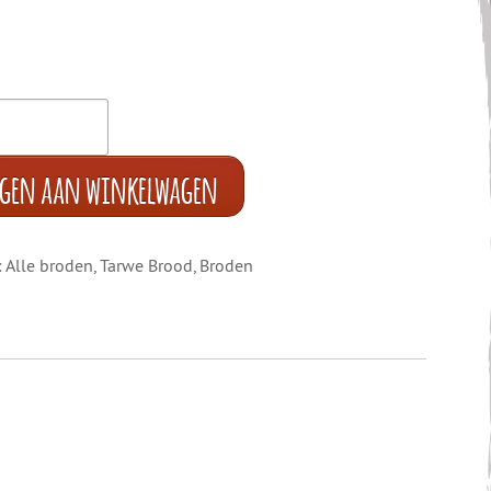
egen aan winkelwagen
:
Alle broden
,
Tarwe Brood
,
Broden