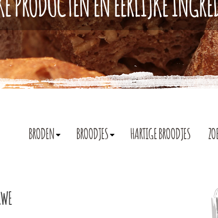
KE PRODUCTEN EN EERLIJKE INGR
BRODEN
BROODJES
HARTIGE BROODJES
ZO
RWE