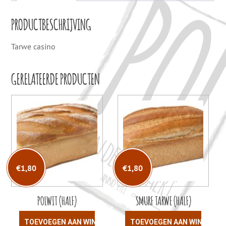
PRODUCTBESCHRIJVING
Tarwe casino
GERELATEERDE PRODUCTEN
€
1,80
€
1,80
POLWIT (HALF)
SMURF TARWE (HALF)
TOEVOEGEN AAN WINKELWAGEN
TOEVOEGEN AAN WINKELW