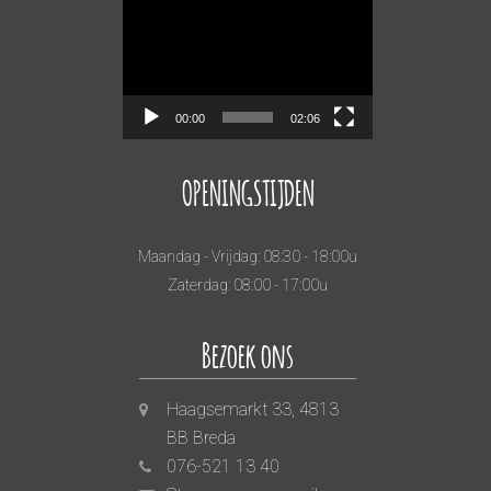
Videospeler
00:00
02:06
OPENINGSTIJDEN
Maandag - Vrijdag: 08:30 - 18:00u
Zaterdag: 08:00 - 17:00u
Bezoek ons
Haagsemarkt 33, 4813
BB Breda
076-521 13 40