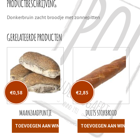
PRODUCTBESCHRIJVING
Donkerbruin zacht broodje met zonnepitten
GERELATEERDE PRODUCTEN
€
0,58
€
2,85
MAANZAADPUNTJE
DUITS STOKBROOD
TOEVOEGEN AAN WINKELWAGEN
TOEVOEGEN AAN WINKELW