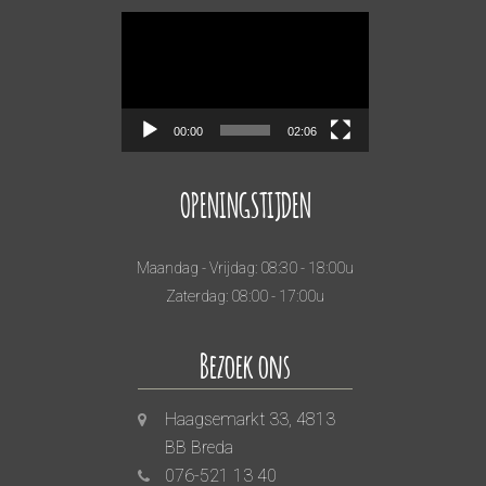
Videospeler
00:00
02:06
OPENINGSTIJDEN
Maandag - Vrijdag: 08:30 - 18:00u
Zaterdag: 08:00 - 17:00u
Bezoek ons
Haagsemarkt 33, 4813
BB Breda
076-521 13 40