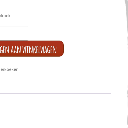
erkoek
egen aan winkelwagen
ierkoeken