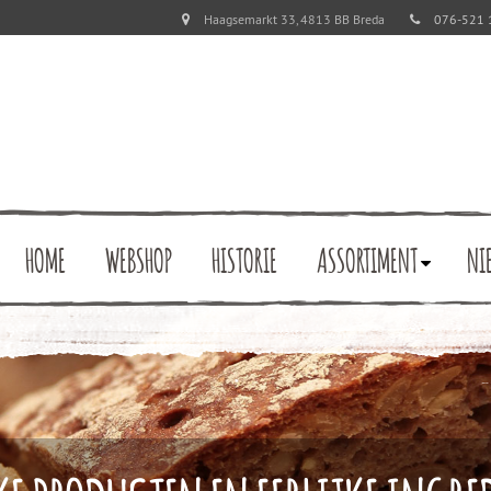
Haagsemarkt 33, 4813 BB Breda
076-521 
HOME
WEBSHOP
HISTORIE
ASSORTIMENT
NI