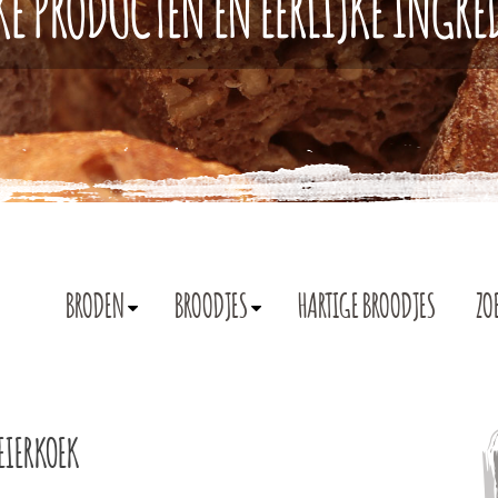
KE PRODUCTEN EN EERLIJKE INGR
BRODEN
BROODJES
HARTIGE BROODJES
ZO
EIERKOEK