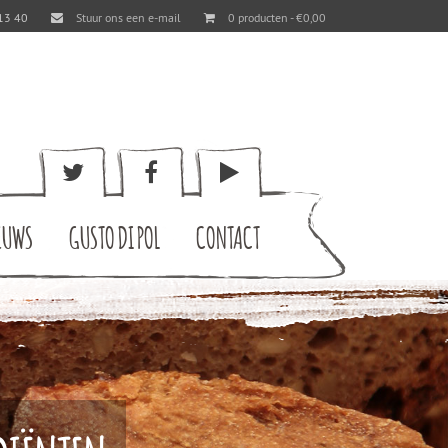
13 40
Stuur ons een e-mail
0 producten -
€
0,00
EUWS
GUSTO DI POL
CONTACT