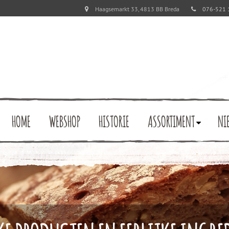
Haagsemarkt 33, 4813 BB Breda
076-521 
HOME
WEBSHOP
HISTORIE
ASSORTIMENT
NI