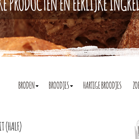
KE PRODUCTEN EN EERLIJKE INGR
BRODEN
BROODJES
HARTIGE BROODJES
ZO
T (HALF)