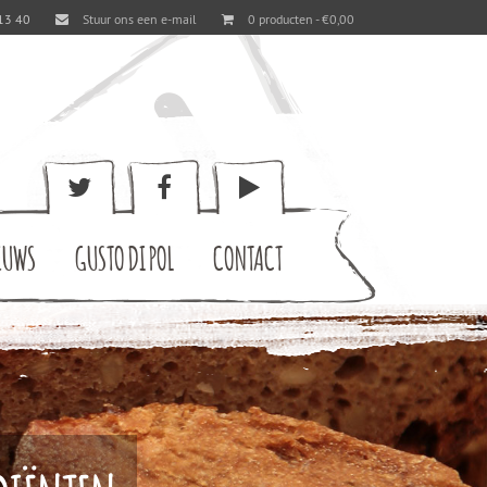
13 40
Stuur ons een e-mail
0 producten -
€
0,00
EUWS
GUSTO DI POL
CONTACT