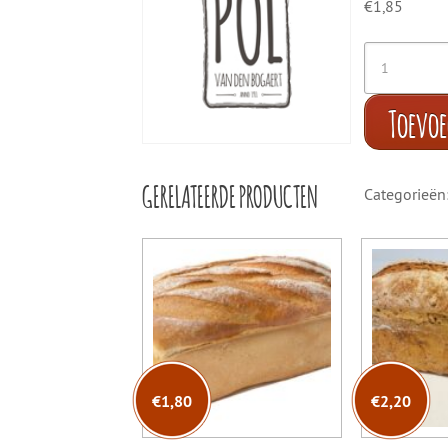
€
1,85
Toevo
GERELATEERDE PRODUCTEN
Categorieën
€
1,80
€
2,20