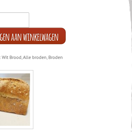
egen aan winkelwagen
:
Wit Brood
,
Alle broden
,
Broden