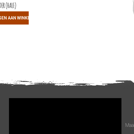
ER (HALF)
GEN AAN WINKELWAGEN
Videospeler
Maan