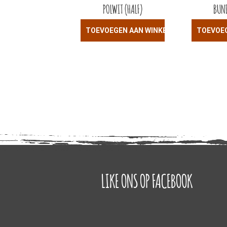
POLWIT (HALF)
BUND
TOEVOEGEN AAN WINKELWAGEN
TOEVOE
LIKE ONS OP FACEBOOK