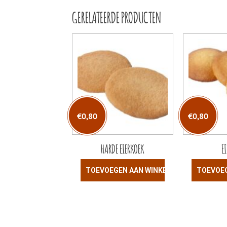
GERELATEERDE PRODUCTEN
€
0,80
€
0,80
HARDE EIERKOEK
E
TOEVOEGEN AAN WINKELWAGEN
TOEVOE