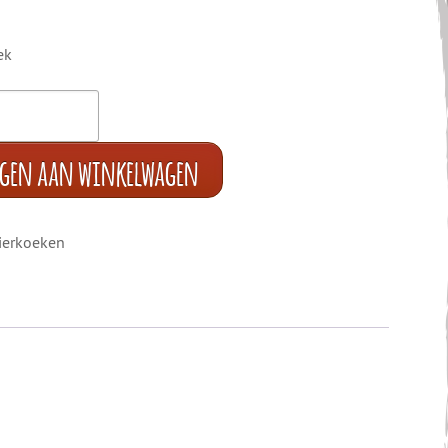
ek
egen aan winkelwagen
ierkoeken