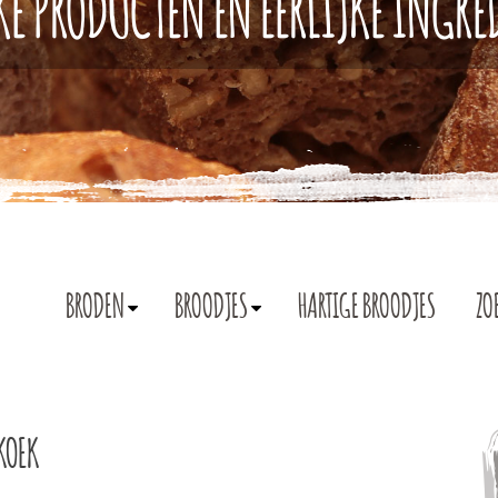
KE PRODUCTEN EN EERLIJKE INGR
BRODEN
BROODJES
HARTIGE BROODJES
ZO
RKOEK