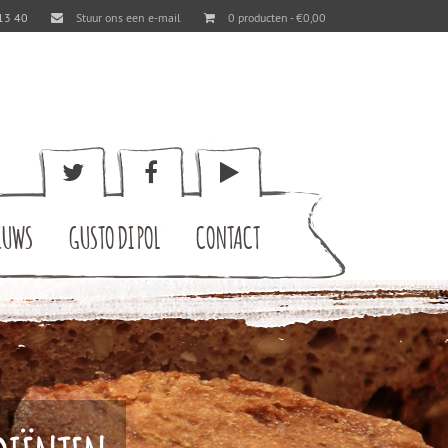
13 40
Stuur ons een e-mail
0 producten -
€
0,00
EUWS
GUSTO DI POL
CONTACT