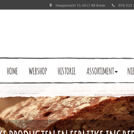
Haagsemarkt 33, 4813 BB Breda
076-521 
HOME
WEBSHOP
HISTORIE
ASSORTIMENT
NI